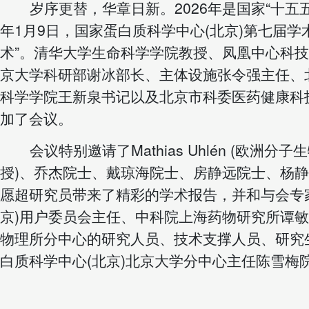
岁序更替，华章日新。
2026
年是国家“十五
年
1
月
9
日，国家蛋白质科学中心
(
北京
)
第七届学
术
”
。清华大学生命科学学院教授、凤凰中心科技
京大学科研部谢冰部长、主体设施张令强主任、
科学学院王新泉书记以及北京市科委医药健康科
加了会议。
会议特别邀请了
Mathias Uhlén (
欧洲分子生
授
)
、乔杰院士、戴琼海院士、房静远院士、
杨静
愿超研究员带来了精彩的学术报告，并和与会专
京
)
用户委员会主任、中科院上海药物研究所谭敏
物理所分中心的研究人员、技术支撑人员、研究
白质科学中心
(
北京
)
北京大学分中心主任陈雪梅